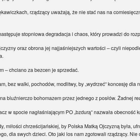
rękawiczkach, rządzący uważają, że nie stać nas na comiesięczn
następuje stopniowa degradacja i chaos, który prowadzi do roz
 Ojczyzny oraz obrona jej najjaśniejszych wartości – czyli niep
a.
 – chciano za bezcen je sprzedać.
wam, bez walki, pochodów, modlitwy, by „wydrzeć” koncesję dl
 bluźnierczo bohomazem przez jednego z posłów. Żadnej reakc
z w spocie nagłaśniającym PO „bzdurą” nazwała obecność krz
, miłości chrześcijańskiej, by Polska Matką Ojczyzną była, uf
, dla swych dzieci. Oto jaki los nam zgotowali rządzący. Nie 