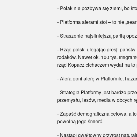
- Polak nie pozbywa się ziemi, bo kt
- Platforma aferami stoi – to nie „s
- Straszenie najsilniejszą partią op
- Rząd polski ulegając presji państ
rodaków. Nawet ok. 100 tys. imigran
rząd Kopacz cichaczem wydał na to 
- Afera goni aferę w Platformie: ha
- Strategia Platformy jest bardzo pr
przemysłu, lasów, media w obcych 
- Zapaść demograficzna celowa, a to
powolną jego śmierć.
- Nastąpi gwałtowny przyrost naturaln