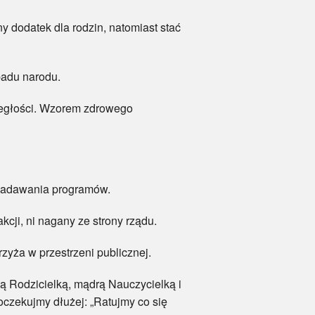
y dodatek dla rodzin, natomiast stać
padu narodu.
odległości. Wzorem zdrowego
a nadawania programów.
ji, ni nagany ze strony rządu.
yża w przestrzeni publicznej.
ną Rodzicielką, mądrą Nauczycielką i
oczekujmy dłużej: „Ratujmy co się