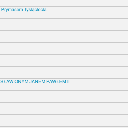
z Prymasem Tysiąclecia
OSŁAWIONYM JANEM PAWŁEM II