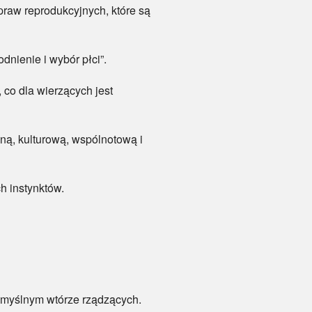
„praw reprodukcyjnych, które są
dnienie i wybór płci”.
 co dla wierzących jest
zną, kulturową, wspólnotową i
ch instynktów.
pomyślnym wtórze rządzących.