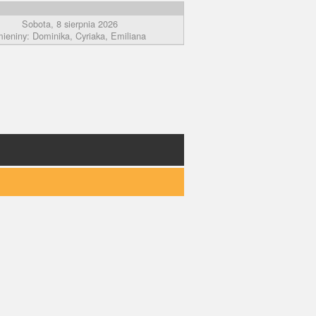
Sobota, 8 sierpnia 2026
mieniny: Dominika, Cyriaka, Emiliana