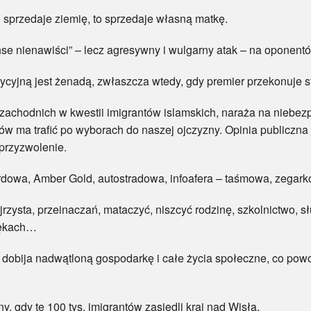
o sprzedaje ziemię, to sprzedaje własną matkę.
eanse nienawiści” – lecz agresywny i wulgarny atak – na oponentó
ozycyjną jest żenadą, zwłaszcza wtedy, gdy premier przekonuje
w zachodnich w kwestii imigrantów islamskich, naraża na nieb
tów ma trafić po wyborach do naszej ojczyzny. Opinia publiczn
przyzwolenie.
zardowa, Amber Gold, autostradowa, infoafera – taśmowa, zega
zejrzysta, przeinaczań, mataczyć, niszcyć rodzinę, szkolnictwo, 
rękach…
 dobija nadwątloną gospodarkę i całe życia społeczne, co powo
y, gdy te 100 tys. imigrantów zasiedli kraj nad Wisłą.