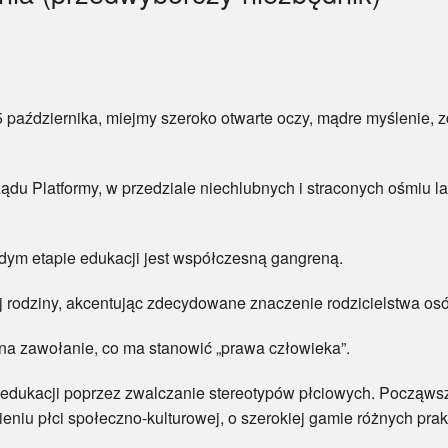
 października, miejmy szeroko otwarte oczy, mądre myślenie, zd
du Platformy, w przedziale niechlubnych i straconych ośmiu l
żdym etapie edukacji jest współczesną gangreną.
ej rodziny, akcentując zdecydowane znaczenie rodzicielstwa os
 na zawołanie, co ma stanowić „prawa człowieka”.
w edukacji poprzez zwalczanie stereotypów płciowych. Począws
eniu płci społeczno-kulturowej, o szerokiej gamie różnych prak