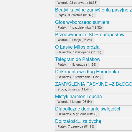
Wtorek, 23 czerwca (10:38)
Beatyfikacyjne zamyślenia pasyjne 
Piątek, 3 kwietnia (01:48)
Głos wyborczego sumieni
Piątek, 11 października (12:52)
Przedwyborcze SOS europosłów
Wtorek, 21 maja (08:24)
O Łaskę Miłosierdzia
Czwartek, 12 listopada (11:53)
Telegram do Polaków
Piątek, 14 listopada (11:29)
Dokonania według Eurodonka
Czwartek, 18 września (11:28)
ZAMYŚLENIA PASYJNE –Z BŁOG
Środa, 5 marca (11:44)
Mistyk harmonii ducha
Wtorek, 4 lutego (08:54)
Diaboliczne deptanie świętości
Czwartek, 5 grudnia (08:38)
Dojrzałość... za dychę
Piątek, 7 czerwca (01:15)