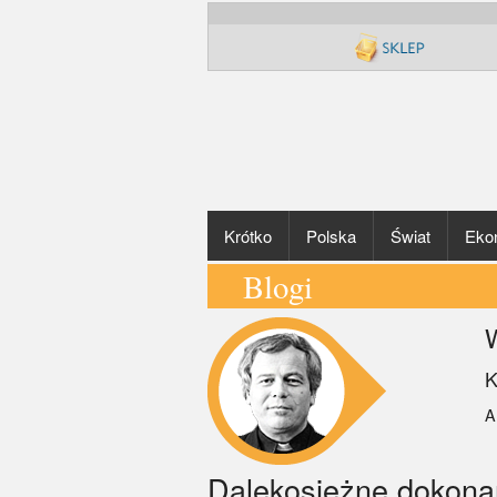
Krótko
Polska
Świat
Eko
Blogi
K
A
Dalekosiężne dokona