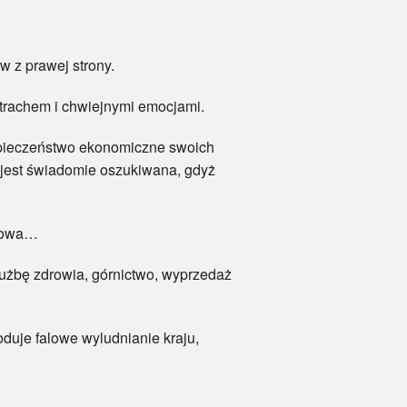
w z prawej strony.
 strachem i chwiejnymi emocjami.
ezpieczeństwo ekonomiczne swoich
a jest świadomie oszukiwana, gdyż
rkowa…
służbę zdrowia, górnictwo, wyprzedaż
duje falowe wyludnianie kraju,