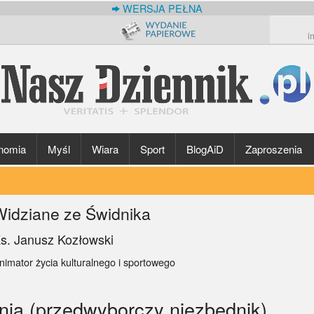
WERSJA PEŁNA
i
nomia
Myśl
Wiara
Sport
BlogAiD
Zaproszenia
Widziane ze Świdnika
s. Janusz Kozłowski
nimator życia kulturalnego i sportowego
nia (przedwyborczy niezbędnik)