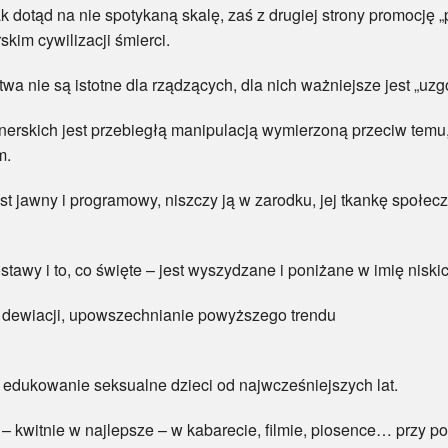
ak dotąd na nie spotykaną skalę, zaś z drugiej strony promocję 
im cywilizacji śmierci.
a nie są istotne dla rządzących, dla nich ważniejsze jest „uzgo
nerskich jest przebiegłą manipulacją wymierzoną przeciw temu,
m.
st jawny i programowy, niszczy ją w zarodku, jej tkankę społec
ostawy i to, co święte – jest wyszydzane i poniżane w imię niski
i dewiacji, upowszechnianie powyższego trendu
r, edukowanie seksualne dzieci od najwcześniejszych lat.
 – kwitnie w najlepsze – w kabarecie, filmie, piosence… przy 