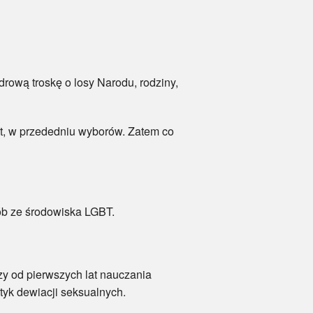
rową troskę o losy Narodu, rodziny,
at, w przededniu wyborów. Zatem co
ób ze środowiska LGBT.
zy od pierwszych lat nauczania
tyk dewiacji seksualnych.