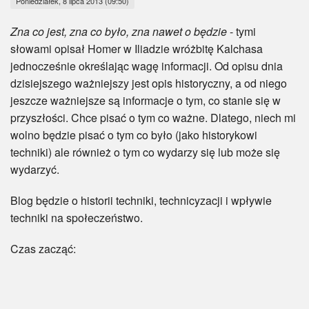
Poniedziałek, 8 lipca 2013 (09:50)
Myśl
Zna co jest, zna co było, zna nawet o będzie
- tymi
Wiara
słowami opisał Homer w Iliadzie wróżbitę Kalchasa
jednocześnie określając wagę informacji. Od opisu dnia
Sport
dzisiejszego ważniejszy jest opis historyczny, a od niego
jeszcze ważniejsze są informacje o tym, co stanie się w
BlogAiD
przyszłości. Chce pisać o tym co ważne. Dlatego, niech mi
wolno będzie pisać o tym co było (jako historykowi
Zaproszenia
techniki) ale również o tym co wydarzy się lub może się
wydarzyć.
Blog będzie o historii techniki, technicyzacji i wpływie
techniki na społeczeństwo.
Czas zacząć: