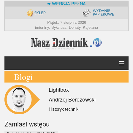
WERSJA PEŁNA
Piątek, 7 sierpnia 2026
imieniny: Sykstusa, Donaty, Kajetana
Blogi
Krótko
Lightbox
Polska
Andrzej Berezowski
Świat
Historyk techniki
Ekonomia
Zamiast wstępu