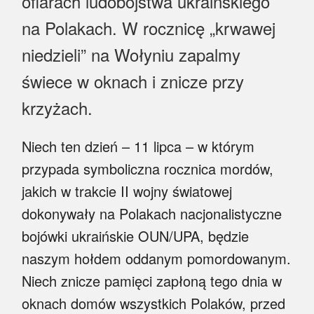
ofiarach ludobójstwa ukraińskiego
Myśl
na Polakach. W rocznicę „krwawej
Wiara
niedzieli” na Wołyniu zapalmy
Sport
świece w oknach i znicze przy
krzyżach.
BlogAiD
Zaproszenia
Niech ten dzień – 11 lipca – w którym
przypada symboliczna rocznica mordów,
jakich w trakcie II wojny światowej
dokonywały na Polakach nacjonalistyczne
bojówki ukraińskie OUN/UPA, będzie
naszym hołdem oddanym pomordowanym.
Niech znicze pamięci zapłoną tego dnia w
oknach domów wszystkich Polaków, przed