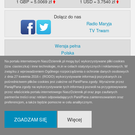
1 GBP = 5.0069 zł
1 USD = 3.7540 zł
Dolącz do nas
Radio Maryja
TV Trwam
Wersja pełna
Polska
Świat
Na portalu internetowym NaszDziennik.pl mogą być wykorzystywane pliki cookies
Ekonomia
(tzw. ciasteczka) i inne technologie, m.in w celach statystycznych i reklamowych. W
związku z wprowadzeniem Ogólnego rozporządzenia o ochronie danych osobowych
Myśl
z dnia 27 kwietnia 2016 r. (RODO) wykorzystywanie informacji pozyskanych za
Wiara
pośrednictwem plików cookies jest zależne od Pani/Pana zgody. Wyrażenie przez
Sport
Panią/Pana zgody na wykorzystywanie tych informacji pozwoli na przygotowywanie
przez właściciela portalu internetowego NaszDziennik.pl oraz jego zaufanych
BlogiAiD
partnerów treści oraz reklam odpowiadających Pani/Pana zainteresowaniom oraz
Zaproszenia
preferencjom, a także będzie pomocne w celu analitycznym.
Prenumerata
Reklama
ZGADZAM SIĘ
Więcej
Kontakt
© 2021 Copyright by SPES sp. z o. o.