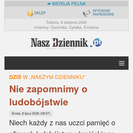
WERSJA PEŁNA
Sobota, 8 sierpnia 2026
imieniny: Dominika, Cyriaka, Emiliana
DZIŚ
W „NASZYM DZIENNIKU”
Krótko
Nie zapomnimy o
Polska
ludobójstwie
Świat
Środa, 8 lipca 2026 (08:57)
Niech każdy z nas uczci pamięć o
Ekonomia