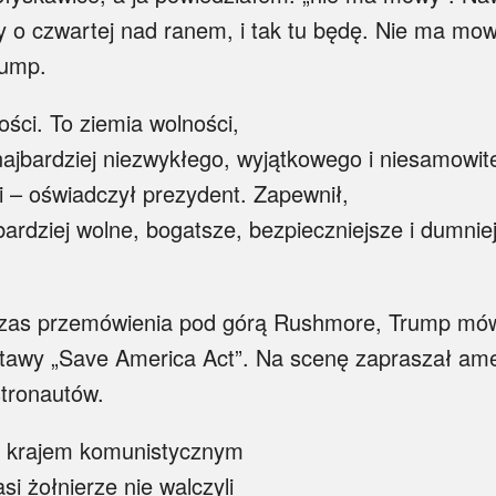
 o czwartej nad ranem, i tak tu będę. Nie ma mow
rump.
ści. To ziemia wolności,
najbardziej niezwykłego, wyjątkowego i niesamowit
mi – oświadczył prezydent. Zapewnił,
 bardziej wolne, bogatsze, bezpieczniejsze i dumnie
czas przemówienia pod górą Rushmore, Trump mówi
stawy „Save America Act”. Na scenę zapraszał am
stronautów.
e krajem komunistycznym
i żołnierze nie walczyli