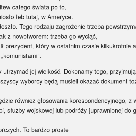
tew całego świata po to,
iosło łeb tutaj, w Ameryce.
doszło. Tego rodzaju zagrożenie trzeba powstrzym
 jak z nowotworem: trzeba go wyciąć,
jmił prezydent, który w ostatnim czasie kilkukrotnie
 „komunistami”.
y utrzymać jej wielkość. Dokonamy tego, przyjmuj
 wszyscy wyborcy będą musieli okazać dokument to
ędzie również głosowania korespondencyjnego, z 
i, służby wojskowej lub podróży [uprawnionej do 
orczych. To bardzo proste