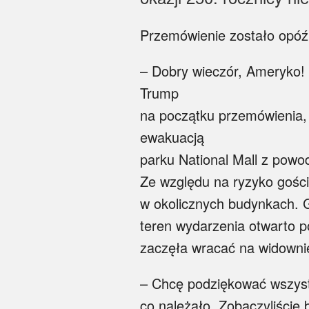
Przemówienie zostało opóź
– Dobry wieczór, Ameryko! J
Trump
na początku przemówienia, 
ewakuacją
parku National Mall z pow
Ze względu na ryzyko goście
w okolicznych budynkach. 
teren wydarzenia otwarto p
zaczęła wracać na widownię
– Chcę podziękować wszystki
co należało. Zobaczyliście