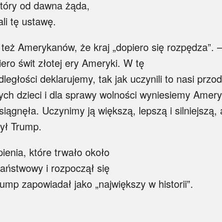
który od dawna żąda,
li tę ustawę.
eż Amerykanów, że kraj „dopiero się rozpędza”. – 
ero świt złotej ery Ameryki. W tę
dległości deklarujemy, tak jak uczynili to nasi prz
zych dzieci i dla sprawy wolności wyniesiemy Ame
siągnęła. Uczynimy ją większą, lepszą i silniejszą
zył Trump.
ienia, które trwało około
aństwowy i rozpoczął się
ump zapowiadał jako „największy w historii”.