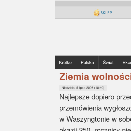
Krótko
Polska
Świat
Eko
Ziemia wolnośc
Niedziela, 5 lipca 2026 (10:40)
Najlepsze dopiero prz
przemówienia wygłosz
w Waszyngtonie w sobo
okazji 250. rocznicy n