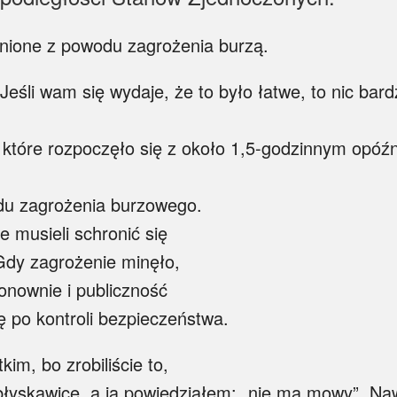
nione z powodu zagrożenia burzą.
eśli wam się wydaje, że to było łatwe, to nic bard
które rozpoczęło się z około 1,5-godzinnym opóź
odu zagrożenia burzowego.
 musieli schronić się
Gdy zagrożenie minęło,
onownie i publiczność
 po kontroli bezpieczeństwa.
m, bo zrobiliście to,
 błyskawice, a ja powiedziałem: „nie ma mowy”. Na