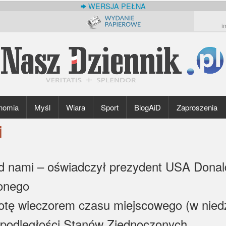
WERSJA PEŁNA
i
nomia
Myśl
Wiara
Sport
BlogAiD
Zaproszenia
i
ed nami – oświadczył prezydent USA Dona
onego
tę wieczorem czasu miejscowego (w niedzi
iepodległości Stanów Zjednoczonych.