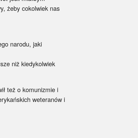
y, żeby cokolwiek nas
ego narodu, jaki
jsze niż kiedykolwiek
ł też o komunizmie i
erykańskich weteranów i