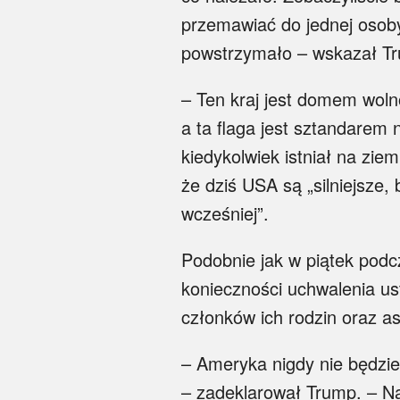
przemawiać do jednej osoby
powstrzymało – wskazał T
– Ten kraj jest domem wolno
a ta flaga jest sztandarem 
kiedykolwiek istniał na zie
że dziś USA są „silniejsze,
wcześniej”.
Podobnie jak w piątek pod
konieczności uchwalenia u
członków ich rodzin oraz a
– Ameryka nigdy nie będzi
– zadeklarował Trump. – Nas