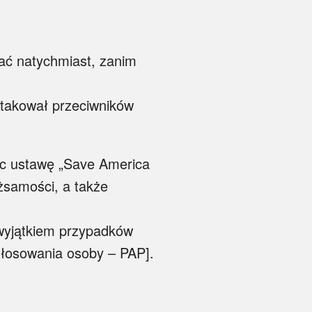
ać natychmiast, zanim
 atakował przeciwników
ąc ustawę „Save America
żsamości, a także
wyjątkiem przypadków
głosowania osoby – PAP].