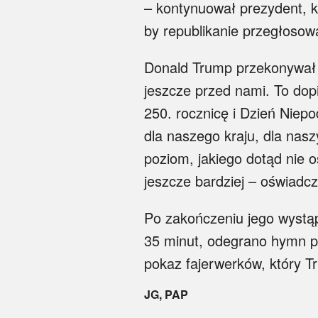
– kontynuował prezydent, 
by republikanie przegłosowa
Donald Trump przekonywał t
jeszcze przed nami. To dopi
250. rocznicę i Dzień Niepo
dla naszego kraju, dla nas
poziom, jakiego dotąd nie o
jeszcze bardziej – oświadc
Po zakończeniu jego wystąp
35 minut, odegrano hymn p
pokaz fajerwerków, który Tr
JG, PAP