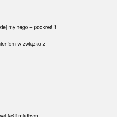
ziej mylnego – podkreślił
nieniem w związku z
wet jeśli miałbym