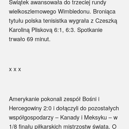
Świątek awansowała do trzeciej rundy
Myśl
wielkoszlemowego Wimbledonu. Broniąca
Wiara
tytułu polska tenisistka wygrała z Czeszką
Karoliną Pliskovą 6:1, 6:3. Spotkanie
Sport
trwało 69 minut.
BlogAiD
Zaproszenia
x x x
Amerykanie pokonali zespół Bośni i
Hercegowiny 2:0 i dołączyli do pozostałych
współgospodarzy – Kanady i Meksyku – w
1/8 finału piłkarskich mistrzostw świata. O