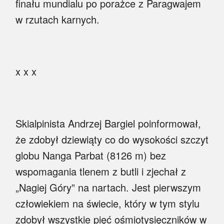
finału mundialu po porażce z Paragwajem
w rzutach karnych.
x x x
Skialpinista Andrzej Bargiel poinformował,
że zdobył dziewiąty co do wysokości szczyt
globu Nanga Parbat (8126 m) bez
wspomagania tlenem z butli i zjechał z
„Nagiej Góry” na nartach. Jest pierwszym
człowiekiem na świecie, który w tym stylu
zdobył wszystkie pięć ośmiotysięczników w