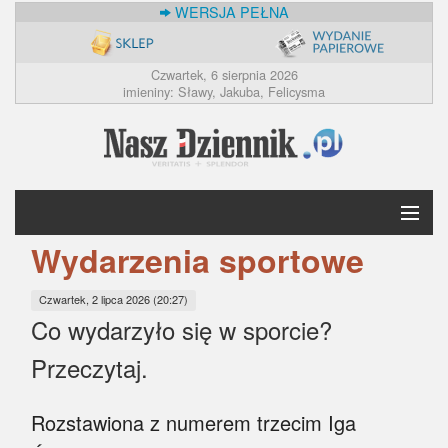
WERSJA PEŁNA
Czwartek, 6 sierpnia 2026
imieniny: Sławy, Jakuba, Felicysma
Wydarzenia sportowe
Krótko
Czwartek, 2 lipca 2026 (20:27)
Polska
Co wydarzyło się w sporcie?
Świat
Przeczytaj.
Ekonomia
Rozstawiona z numerem trzecim Iga