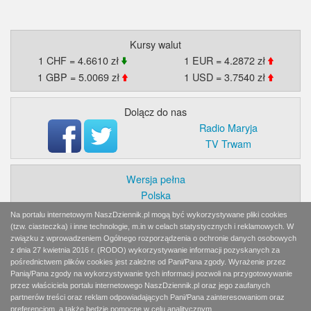
Kursy walut
1 CHF = 4.6610 zł
1 EUR = 4.2872 zł
1 GBP = 5.0069 zł
1 USD = 3.7540 zł
Dolącz do nas
Radio Maryja
TV Trwam
Wersja pełna
Polska
Świat
Na portalu internetowym NaszDziennik.pl mogą być wykorzystywane pliki cookies
Ekonomia
(tzw. ciasteczka) i inne technologie, m.in w celach statystycznych i reklamowych. W
związku z wprowadzeniem Ogólnego rozporządzenia o ochronie danych osobowych
Myśl
z dnia 27 kwietnia 2016 r. (RODO) wykorzystywanie informacji pozyskanych za
Wiara
pośrednictwem plików cookies jest zależne od Pani/Pana zgody. Wyrażenie przez
Sport
Panią/Pana zgody na wykorzystywanie tych informacji pozwoli na przygotowywanie
przez właściciela portalu internetowego NaszDziennik.pl oraz jego zaufanych
BlogiAiD
partnerów treści oraz reklam odpowiadających Pani/Pana zainteresowaniom oraz
Zaproszenia
preferencjom, a także będzie pomocne w celu analitycznym.