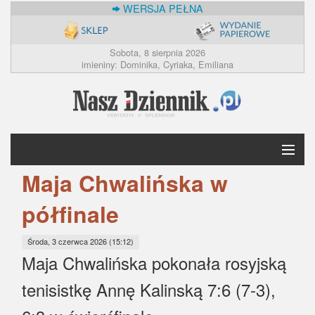
WERSJA PEŁNA
Sobota, 8 sierpnia 2026
imieniny: Dominika, Cyriaka, Emiliana
Maja Chwalińska w
Krótko
półfinale
Polska
Środa, 3 czerwca 2026 (15:12)
Świat
Maja Chwalińska pokonała rosyjską
tenisistkę Annę Kalinską 7:6 (7-3),
Ekonomia