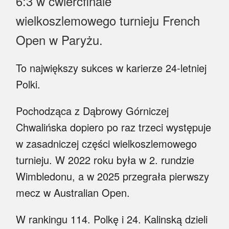
6:3 w ćwierćfinale
Myśl
wielkoszlemowego turnieju French
Wiara
Open w Paryżu.
Sport
To największy sukces w karierze 24-letniej
BlogAiD
Polki.
Zaproszenia
Pochodząca z Dąbrowy Górniczej
Chwalińska dopiero po raz trzeci występuje
w zasadniczej części wielkoszlemowego
turnieju. W 2022 roku była w 2. rundzie
Wimbledonu, a w 2025 przegrała pierwszy
mecz w Australian Open.
W rankingu 114. Polkę i 24. Kalinską dzieli