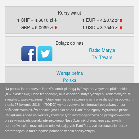
Kursy walut
1 CHF = 4.6610 zł
1 EUR = 4.2872 zł
1 GBP = 5.0069 zł
1 USD = 3.7540 zł
Dolącz do nas
Radio Maryja
TV Trwam
Wersja pełna
Polska
Świat
Na portalu internetowym NaszDziennik.pl mogą być wykorzystywane pliki cookies
Ekonomia
(tzw. ciasteczka) i inne technologie, m.in w celach statystycznych i reklamowych. W
związku z wprowadzeniem Ogólnego rozporządzenia o ochronie danych osobowych
Myśl
z dnia 27 kwietnia 2016 r. (RODO) wykorzystywanie informacji pozyskanych za
Wiara
pośrednictwem plików cookies jest zależne od Pani/Pana zgody. Wyrażenie przez
Sport
Panią/Pana zgody na wykorzystywanie tych informacji pozwoli na przygotowywanie
przez właściciela portalu internetowego NaszDziennik.pl oraz jego zaufanych
BlogiAiD
partnerów treści oraz reklam odpowiadających Pani/Pana zainteresowaniom oraz
Zaproszenia
preferencjom, a także będzie pomocne w celu analitycznym.
Prenumerata