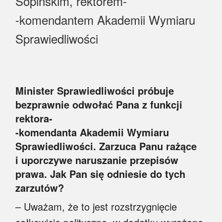
Sopińskim, rektorem-
Myśl
-komendantem Akademii Wymiaru
Wiara
Sprawiedliwości
Sport
BlogAiD
Minister Sprawiedliwości próbuje
Zaproszenia
bezprawnie odwołać Pana z funkcji
rektora-
-komendanta Akademii Wymiaru
Sprawiedliwości. Zarzuca Panu rażące
i uporczywe naruszanie przepisów
prawa. Jak Pan się odniesie do tych
zarzutów?
– Uważam, że to jest rozstrzygnięcie