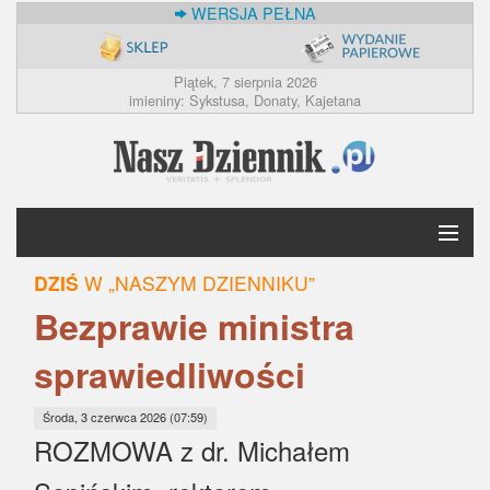
WERSJA PEŁNA
Piątek, 7 sierpnia 2026
imieniny: Sykstusa, Donaty, Kajetana
DZIŚ
W „NASZYM DZIENNIKU”
Krótko
Bezprawie ministra
Polska
sprawiedliwości
Świat
Środa, 3 czerwca 2026 (07:59)
ROZMOWA z dr. Michałem
Ekonomia