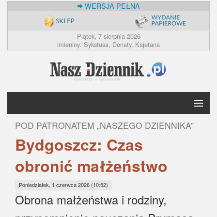
WERSJA PEŁNA
Piątek, 7 sierpnia 2026
imieniny: Sykstusa, Donaty, Kajetana
POD PATRONATEM „NASZEGO DZIENNIKA”
Krótko
Bydgoszcz: Czas
Polska
obronić małżeństwo
Świat
Poniedziałek, 1 czerwca 2026 (10:52)
Obrona małżeństwa i rodziny,
Ekonomia