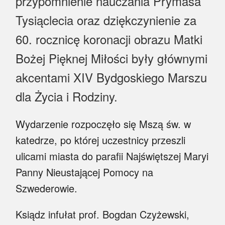
przypomnienie nauczania Prymasa
Myśl
Tysiąclecia oraz dziękczynienie za
Wiara
60. rocznicę koronacji obrazu Matki
Sport
Bożej Pięknej Miłości były głównymi
akcentami XIV Bydgoskiego Marszu
BlogAiD
dla Życia i Rodziny.
Zaproszenia
Wydarzenie rozpoczęło się Mszą św. w
katedrze, po której uczestnicy przeszli
ulicami miasta do parafii Najświętszej Maryi
Panny Nieustającej Pomocy na
Szwederowie.
Ksiądz infułat prof. Bogdan Czyżewski,