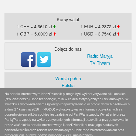
Kursy walut
1 CHF = 4.6610 zł
1 EUR = 4.2872 zł
1 GBP = 5.0069 zł
1 USD = 3.7540 zł
Dolącz do nas
Radio Maryja
TV Trwam
Wersja pełna
Polska
Świat
Na portalu internetowym NaszDziennik.pl mogą być wykorzystywane pliki cookies
Ekonomia
(tzw. ciasteczka) i inne technologie, m.in w celach statystycznych i reklamowych. W
związku z wprowadzeniem Ogólnego rozporządzenia o ochronie danych osobowych
Myśl
z dnia 27 kwietnia 2016 r. (RODO) wykorzystywanie informacji pozyskanych za
Wiara
pośrednictwem plików cookies jest zależne od Pani/Pana zgody. Wyrażenie przez
Sport
Panią/Pana zgody na wykorzystywanie tych informacji pozwoli na przygotowywanie
przez właściciela portalu internetowego NaszDziennik.pl oraz jego zaufanych
BlogiAiD
partnerów treści oraz reklam odpowiadających Pani/Pana zainteresowaniom oraz
Zaproszenia
preferencjom, a także będzie pomocne w celu analitycznym.