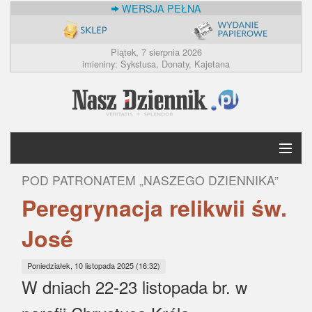
WERSJA PEŁNA
Piątek, 7 sierpnia 2026
imieniny: Sykstusa, Donaty, Kajetana
POD PATRONATEM „NASZEGO DZIENNIKA”
Krótko
Peregrynacja relikwii św.
Polska
José
Świat
Poniedziałek, 10 listopada 2025 (16:32)
W dniach 22-23 listopada br. w
Ekonomia