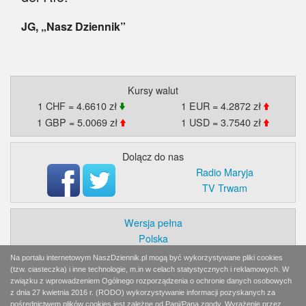
JG, „Nasz Dziennik”
Kursy walut
1 CHF = 4.6610 zł
1 EUR = 4.2872 zł
1 GBP = 5.0069 zł
1 USD = 3.7540 zł
Dolącz do nas
Radio Maryja
TV Trwam
Wersja pełna
Polska
Świat
Na portalu internetowym NaszDziennik.pl mogą być wykorzystywane pliki cookies
Ekonomia
(tzw. ciasteczka) i inne technologie, m.in w celach statystycznych i reklamowych. W
związku z wprowadzeniem Ogólnego rozporządzenia o ochronie danych osobowych
Myśl
z dnia 27 kwietnia 2016 r. (RODO) wykorzystywanie informacji pozyskanych za
Wiara
pośrednictwem plików cookies jest zależne od Pani/Pana zgody. Wyrażenie przez