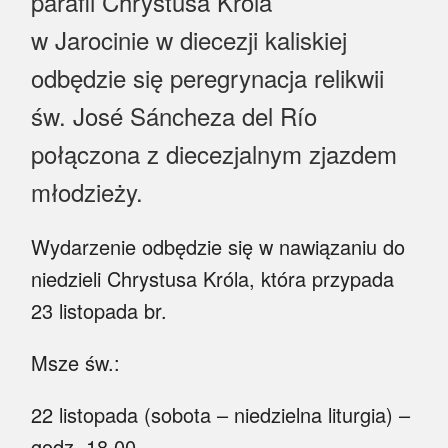
parafii Chrystusa Króla
Myśl
w Jarocinie w diecezji kaliskiej
Wiara
odbędzie się peregrynacja relikwii
Sport
św. José Sáncheza del Río
połączona z diecezjalnym zjazdem
BlogAiD
młodzieży.
Zaproszenia
Wydarzenie odbędzie się w nawiązaniu do
niedzieli Chrystusa Króla, która przypada
23 listopada br.
Msze św.:
22 listopada (sobota – niedzielna liturgia) –
godz. 18.00