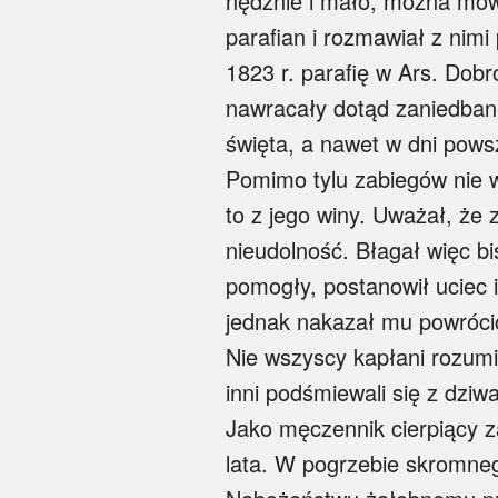
nędznie i mało, można mów
parafian i rozmawiał z nimi
1823 r. parafię w Ars. Dobr
nawracały dotąd zaniedbane 
święta, a nawet w dni pows
Pomimo tylu zabiegów nie w
to z jego winy. Uważał, że 
nieudolność. Błagał więc b
pomogły, postanowił uciec i
jednak nakazał mu powrócić
Nie wszyscy kapłani rozumie
inni podśmiewali się z dzi
Jako męczennik cierpiący za
lata. W pogrzebie skromneg