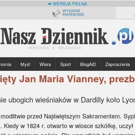
WERSJA PEŁNA
nomia
Myśl
Wiara
Sport
BlogAiD
Zaproszenia
ięty Jan Maria Vianney, prezb
nie ubogich wieśniaków w Dardilly koło Lyo
 modlitwie przed Najświętszym Sakramentem. Sypia
 Kiedy w 1824 r. otwarto w wiosce szkółkę, uczył 