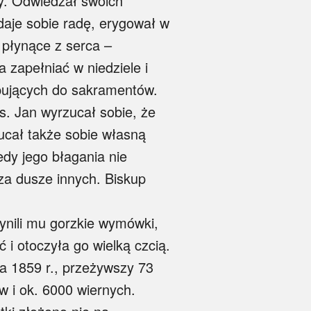
y. Odwiedzał swoich
 daje sobie radę, erygował w
i płynące z serca –
 zapełniać w niedziele i
ępujących do sakramentów.
s. Jan wyrzucał sobie, że
zucał także sobie własną
edy jego błagania nie
 za dusze innych. Biskup
zynili mu gorzkie wymówki,
i otoczyła go wielką czcią.
ia 1859 r., przeżywszy 73
w i ok. 6000 wiernych.