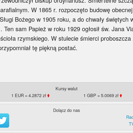
ewodniczył biskup ordynariusz. Śmiertelne szcząt
parafialnym. W 1865 r. rozpoczęto budowę obecnej 
i Sługi Bożego w 1905 roku, a do chwały świętych 
I. Ten sam Papież w roku 1929 ogłosił św. Jana V
cioła rzymskiego. W stulecie śmierci proboszcza 
przypomniał tę piękną postać.
Kursy walut
1 EUR = 4.2872 zł
1 GBP = 5.0069 zł
Dolącz do nas
Rad
T