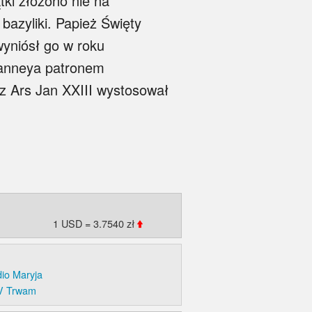
ki złożono nie na
bazyliki. Papież Święty
wyniósł go w roku
ianneya patronem
z Ars Jan XXIII wystosował
1 USD = 3.7540 zł
io Maryja
V Trwam