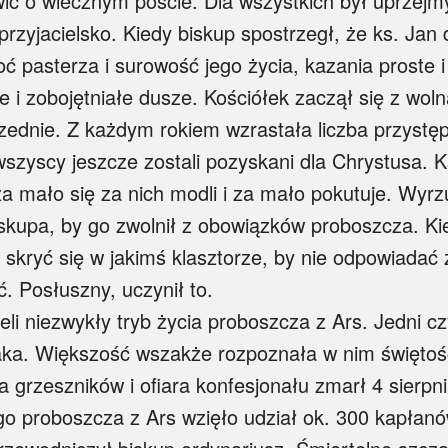
ić o wiecznym poście. Dla wszystkich był uprzejm
 przyjacielsko. Kiedy biskup spostrzegł, że ks. Jan
oć pasterza i surowość jego życia, kazania proste 
i zobojętniałe dusze. Kościółek zaczął się z wolna
zednie. Z każdym rokiem wzrastała liczba przyst
szyscy jeszcze zostali pozyskani dla Chrystusa. K
za mało się za nich modli i za mało pokutuje. Wyr
iskupa, by go zwolnił z obowiązków proboszcza. Ki
 skryć się w jakimś klasztorze, by nie odpowiadać
. Posłuszny, uczynił to.
li niezwykły tryb życia proboszcza z Ars. Jedni c
waka. Większość wszakże rozpoznała w nim świętość 
 grzeszników i ofiara konfesjonału zmarł 4 sierpn
o proboszcza z Ars wzięło udział ok. 300 kapłanó