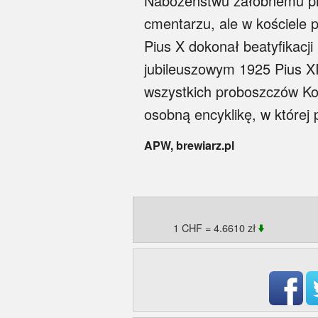
Nabożeństwu żałobnemu prz
cmentarzu, ale w kościele 
Pius X dokonał beatyfikacj
jubileuszowym 1925 Pius X
wszystkich proboszczów Koś
osobną encyklikę, w której 
APW, brewiarz.pl
1 CHF = 4.6610 zł