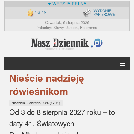
WERSJA PEŁNA
Czwartek, 6 sierpnia 2026
imieniny: Sławy, Jakuba, Felicysma
Nieście nadzieję
Krótko
rówieśnikom
Polska
Niedziela, 3 sierpnia 2025 (17:41)
Świat
Od 3 do 8 sierpnia 2027 roku – to
daty 41. Światowych
Ekonomia