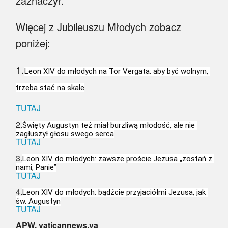
zaznaczył.
Więcej z Jubileuszu Młodych zobacz
poniżej:
1.
Leon XIV do młodych na Tor Vergata: aby być wolnym, 
trzeba stać na skale
TUTAJ
2.
Święty Augustyn też miał burzliwą młodość, ale nie 
zagłuszył głosu swego serca
TUTAJ
3.
Leon XIV do młodych: zawsze proście Jezusa „zostań z 
nami, Panie”
TUTAJ
4.
Leon XIV do młodych: bądźcie przyjaciółmi Jezusa, jak 
św. Augustyn
TUTAJ
APW, vaticannews.va