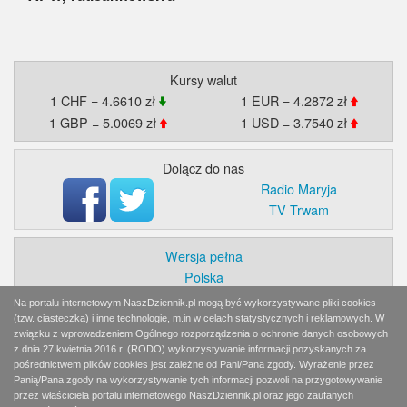
Kursy walut
1 CHF = 4.6610 zł
1 EUR = 4.2872 zł
1 GBP = 5.0069 zł
1 USD = 3.7540 zł
Dolącz do nas
Radio Maryja
TV Trwam
Wersja pełna
Polska
Świat
Na portalu internetowym NaszDziennik.pl mogą być wykorzystywane pliki cookies
Ekonomia
(tzw. ciasteczka) i inne technologie, m.in w celach statystycznych i reklamowych. W
związku z wprowadzeniem Ogólnego rozporządzenia o ochronie danych osobowych
Myśl
z dnia 27 kwietnia 2016 r. (RODO) wykorzystywanie informacji pozyskanych za
Wiara
pośrednictwem plików cookies jest zależne od Pani/Pana zgody. Wyrażenie przez
Sport
Panią/Pana zgody na wykorzystywanie tych informacji pozwoli na przygotowywanie
przez właściciela portalu internetowego NaszDziennik.pl oraz jego zaufanych
BlogiAiD