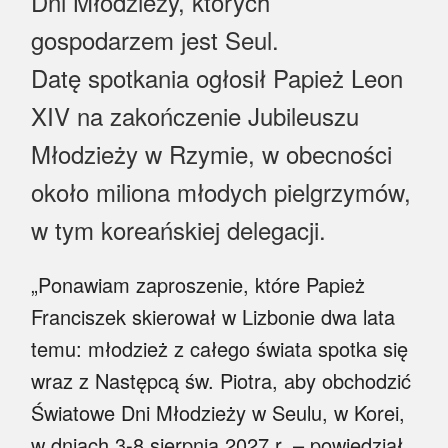
Dni Młodzieży, których
Myśl
gospodarzem jest Seul.
Wiara
Datę spotkania ogłosił Papież Leon
Sport
XIV na zakończenie Jubileuszu
Młodzieży w Rzymie, w obecności
BlogAiD
około miliona młodych pielgrzymów,
Zaproszenia
w tym koreańskiej delegacji.
„Ponawiam zaproszenie, które Papież
Franciszek skierował w Lizbonie dwa lata
temu: młodzież z całego świata spotka się
wraz z Następcą św. Piotra, aby obchodzić
Światowe Dni Młodzieży w Seulu, w Korei,
w dniach 3-8 sierpnia 2027 r. – powiedział